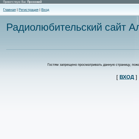
Приветствую Вас
Прохожий
Главная
|
Регистрация
|
Вход
Радиолюбительский сайт Ал
Гостям запрещено просматривать данную страницу, пожал
[
ВХОД
]