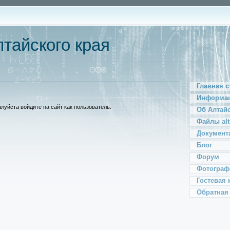
тайского края
Главная с
Информац
уйста войдите на сайт как пользователь.
Об Алтай
Файлы alt
Документ
Блог
Форум
Фотограф
Гостевая 
Обратная