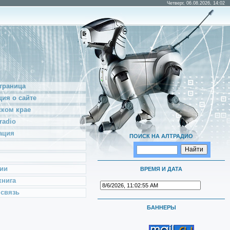
Четверг, 06.08.2026, 14:02
траница
ия о сайте
ском крае
radio
ация
ПОИСК НА АЛТРАДИО
ии
ВРЕМЯ И ДАТА
книга
 связь
БАННЕРЫ