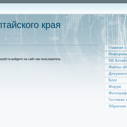
тайского края
Главная с
Информац
уйста войдите на сайт как пользователь.
Об Алтай
Файлы alt
Документ
Блог
Форум
Фотограф
Гостевая 
Обратная