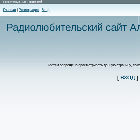
Приветствую Вас
Прохожий
Главная
|
Регистрация
|
Вход
Радиолюбительский сайт Ал
Гостям запрещено просматривать данную страницу, пожал
[
ВХОД
]