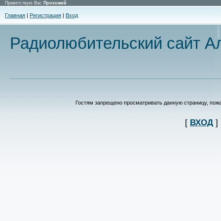
Приветствую Вас
Прохожий
Главная
|
Регистрация
|
Вход
Радиолюбительский сайт Ал
Гостям запрещено просматривать данную страницу, пожал
[
ВХОД
]