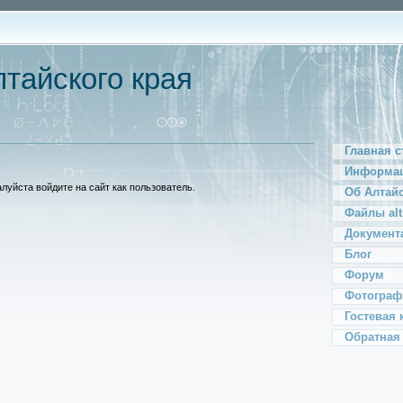
тайского края
Главная с
Информац
уйста войдите на сайт как пользователь.
Об Алтай
Файлы alt
Документ
Блог
Форум
Фотограф
Гостевая 
Обратная