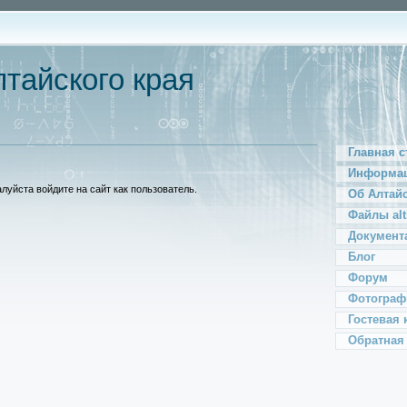
тайского края
Главная с
Информац
уйста войдите на сайт как пользователь.
Об Алтай
Файлы alt
Документ
Блог
Форум
Фотограф
Гостевая 
Обратная