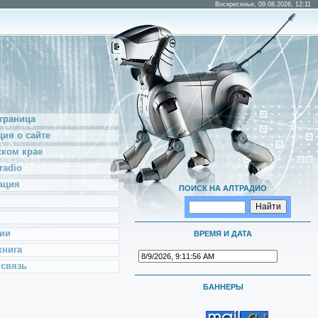
Воскресенье, 09.08.2026, 12:11
траница
ия о сайте
ском крае
radio
ация
ПОИСК НА АЛТРАДИО
ии
ВРЕМЯ И ДАТА
книга
 связь
БАННЕРЫ