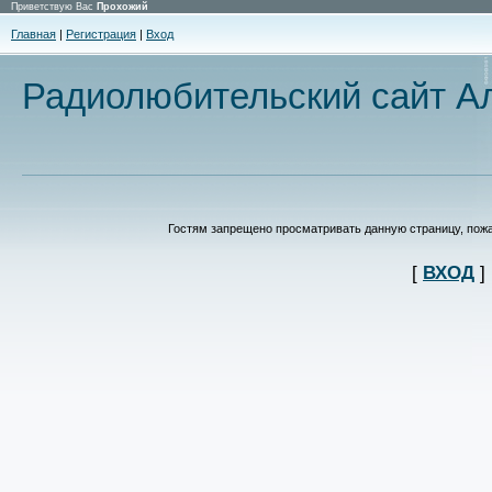
Приветствую Вас
Прохожий
Главная
|
Регистрация
|
Вход
Радиолюбительский сайт Ал
Гостям запрещено просматривать данную страницу, пожал
[
ВХОД
]